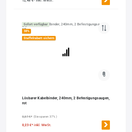
12,48 €*
inkl. MwSt.
Sofort verfügbar
38
%
Staffelrabatt sichern
Lösbarer Kabelbinder, 240mm, 2 Befestigungsaugen,
rot
0,37 €*
(Sie sparen 37% )
0,23 €*
inkl. MwSt.