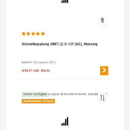
Durchschnittliche Bewertung von 4.92 von 5 Sternen
Schnellkupplung (NW7,2) G 1/2"(AG), Messing
8,02 €*
(Sie sparen 38% )
4,92 €*
inkl. MwSt.
Sofort verfügbar
Staffelrabatt sichern