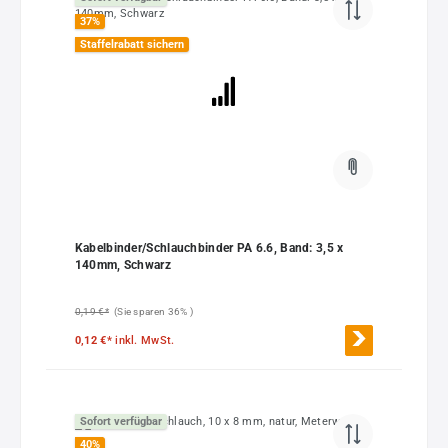
37
%
Staffelrabatt sichern
Kabelbinder/Schlauchbinder PA 6.6, Band: 3,5 x
140mm, Schwarz
0,19 €*
(Sie sparen 36% )
0,12 €*
inkl. MwSt.
Sofort verfügbar
40
%