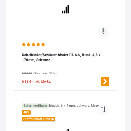
Durchschnittliche Bewertung von 5 von 5 Sternen
Kabelbinder/Schlauchbinder PA 6.6, Band: 4,8 x
178mm, Schwarz
0,25 €*
(Sie sparen 36% )
0,16 €*
inkl. MwSt.
Sofort verfügbar
40
%
Staffelrabatt sichern