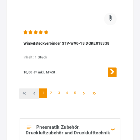
Durchschnittliche Bewertung von 4.96 von 5 Sternen
Winkelsteckverbinder STV-W90-18 DGKE818338
Inhalt:
1 Stück
10,80 €*
inkl. MwSt.
Seite
Seite
Seite
Seite
Seite
1
2
3
4
5
Pneumatik Zubehör,
Druckluftzubehör und Drucklufttechnik