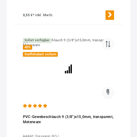
0,55 €*
inkl. MwSt.
Sofort verfügbar
40
%
Staffelrabatt sichern
Durchschnittliche Bewertung von 4.91 von 5 Sternen
PVC-Gewebeschlauch 9 (3/8")x15,0mm, transparent,
Meterware
3,20 €*
(Sie sparen 40% )