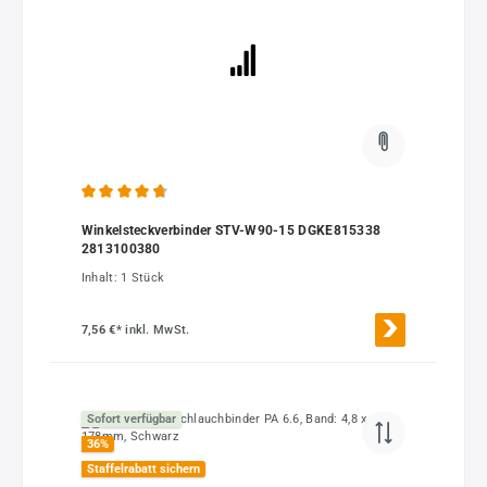
Durchschnittliche Bewertung von 4.85 von 5 Sternen
Winkelsteckverbinder STV-W90-15 DGKE815338
2813100380
Inhalt:
1 Stück
7,56 €*
inkl. MwSt.
Sofort verfügbar
36
%
Staffelrabatt sichern