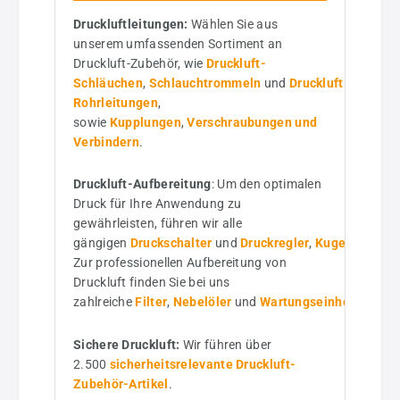
Druckluftleitungen:
Wählen Sie aus
unserem umfassenden Sortiment an
Druckluft-Zubehör, wie
Druckluft-
Schläuchen
,
Schlauchtrommeln
und
Druckluft-
Rohrleitungen
,
sowie
Kupplungen
,
Verschraubungen und
Verbindern
.
Druckluft-Aufbereitung
: Um den optimalen
Druck für Ihre Anwendung zu
gewährleisten, führen wir alle
gängigen
Druckschalter
und
Druckregler
,
Kugelhähne
u
Zur professionellen Aufbereitung von
Druckluft finden Sie bei uns
zahlreiche
Filter
,
Nebelöler
und
Wartungseinheiten
.
Sichere Druckluft:
Wir führen über
2.500
sicherheitsrelevante Druckluft-
Zubehör-Artikel
.