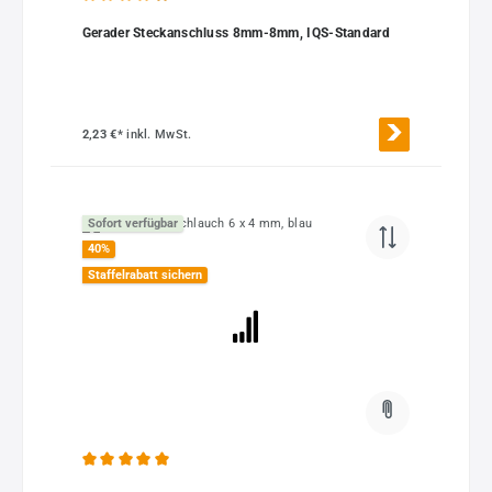
Durchschnittliche Bewertung von 4.93 von 5 Sternen
Gerader Steckanschluss 8mm-8mm, IQS-Standard
2,23 €*
inkl. MwSt.
Sofort verfügbar
40
%
Staffelrabatt sichern
Durchschnittliche Bewertung von 5 von 5 Sternen