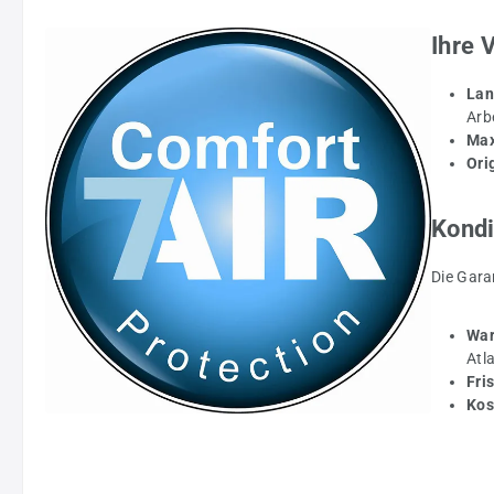
Ihre 
Lan
Arb
Max
Ori
Kondi
Die Gara
War
Atl
Fri
Kos