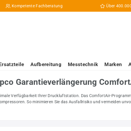
Kompetente Fachberatung
Über 400.00
Ersatzteile
Aufbereitung
Messtechnik
Marken
Copco Garantieverlängerung Comfor
 maximale Verfügbarkeit Ihrer Druckluftstation. Das ComfortAir-Progr
Kompressoren. So minimieren Sie das Ausfallrisiko und vermeiden unv