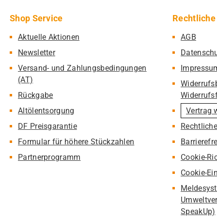
Shop Service
Rechtliche
Aktuelle Aktionen
AGB
Newsletter
Datensch
Versand- und Zahlungsbedingungen
Impressu
(AT)
Widerrufs
Rückgabe
Widerrufs
Altölentsorgung
Vertrag 
DF Preisgarantie
Rechtlich
Formular für höhere Stückzahlen
Barrierefr
Partnerprogramm
Cookie-Ric
Cookie-Ei
Meldesyst
Umweltver
SpeakUp)