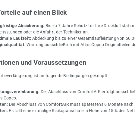
Vorteile auf einen Blick
gfristige Absicherung:
Bis zu 7 Jahre Schutz für Ihre Druckluftstation.
eitsstunden oder die Anfahrt der Techniker an.
imale Laufzeit:
Abdeckung bis zu einer Gesamtlaufleistung von 50.0
ginalqualität:
Wartung ausschließlich mit Atlas Copco Originalteilen du
tionen und Voraussetzungen
ntieverlängerung ist an folgende Bedingungen geknüpft:
tungsvereinbarung:
Der Abschluss von ComfortAIR erfolgt ausschließl
as Copco.
sten:
Der Abschluss von ComfortAIR muss spätestens 6 Monate nach I
ten:
Es fällt eine einmalige Risikopauschale in Höhe von 15 % des Ne