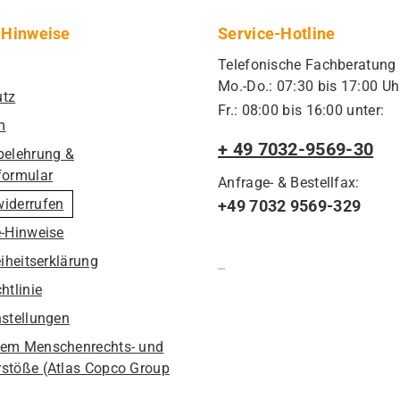
 Hinweise
Service-Hotline
Telefonische Fachberatung
Mo.-Do.: 07:30 bis 17:00 Uh
utz
Fr.: 08:00 bis 16:00 unter:
m
+ 49 7032-9569-30
belehrung &
formular
Anfrage- & Bestellfax:
widerrufen
+49 7032 9569-329
e-Hinweise
eiheitserklärung
htlinie
nstellungen
em Menschenrechts- und
stöße (Atlas Copco Group