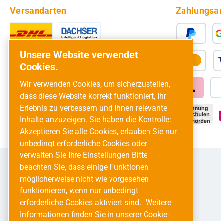
Versandarten
Zahlungsa
Unsere Website verwendet
Cookies.
Wir verwenden Cookies, um sicherzustellen,
dass diese Website korrekt funktioniert, Ihr
Erlebnis zu verbessern und Ihnen relevante
Inhalte anzuzeigen. Sie haben die Kontrolle:
Akzeptieren Sie alle Cookies, erlauben Sie nur
unbedingt erforderliche Cookies oder
verwalten Sie Ihre Einstellungen Bitte
beachten Sie, dass einige Funktionen
möglicherweise nicht wie vorgesehen
funktionieren, wenn nur unbedingt
erforderliche Cookies aktiviert sind.
Weitere
Informationen finden Sie in unserer Cookie-