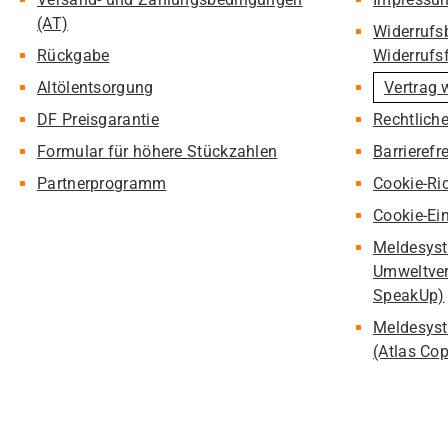
(AT)
Widerrufs
Rückgabe
Widerrufs
Altölentsorgung
Vertrag 
DF Preisgarantie
Rechtlich
Formular für höhere Stückzahlen
Barrierefr
Partnerprogramm
Cookie-Ric
Cookie-Ei
Meldesyst
Umweltver
SpeakUp)
Meldesyst
(Atlas Co