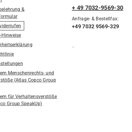
+ 49 7032-9569-30
belehrung &
formular
Anfrage- & Bestellfax:
widerrufen
+49 7032 9569-329
e-Hinweise
eiheitserklärung
htlinie
nstellungen
em Menschenrechts- und
stöße (Atlas Copco Group
em für Verhaltensverstöße
pco Group SpeakUp)