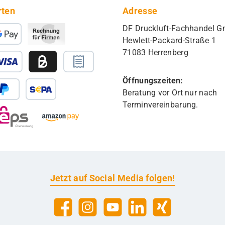
rten
Adresse
DF Druckluft-Fachhandel 
Hewlett-Packard-Straße 1
71083 Herrenberg
Öffnungszeiten:
Beratung vor Ort nur nach
Terminvereinbarung.
Jetzt auf Social Media folgen!
Facebook
Instagram
YouTube
LinkedIn
Xing