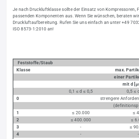
Je nach Druckluftklasse sollte der Einsatz von Kompressoren, F
passenden Komponenten aus. Wenn Sie wünschen, beraten wir Si
Druckluftaufbereitung. Rufen Sie uns einfach an unter +49 70
ISO 8573-1:2010 an!
Feststoffe/Staub
Klasse
max. Partike
einer Partikel
mit d [
μ
0,1 ≤ d ≤ 0,5
0,5 ≤ 
0
strengere Anforder
(definitionspflic
1
≤ 20.000
≤ 
2
≤ 400.000
≤ 6
3
-
≤ 90
4
-