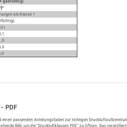
 gasförmig)
]*
ungen als Klasse 1
htig)
,01
0,1
1,0
5,0
5,0
 - PDF
nd einen passenden Anleitungsfaden zur richtigen Druckluftaufbereitu
stehende Bild, um die "Druckluftklassen PDF" zu öffnen. Das vergrößert