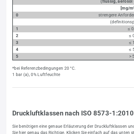
(flüssig, aerosol +
[mg/m³
0
strengere Anforder
(definitionspflic
1
≤ 0
2
≤ 
3
≤ 
4
≤ 
5
> 
*bei Referenzbedingungen 20 °C.
1 bar (a), 0% Luftfeuchte
Druckluftklassen nach ISO 8573-1:2010
Sie benötigen eine genaue Erläuterung der Druckluftklassen u
Sie hier genau das Richtige. Klicken Sie einfach auf das unten 