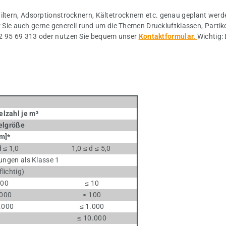
iltern, Adsorptionstrocknern, Kältetrocknern etc. genau geplant werd
e auch gerne generell rund um die Themen Druckluftklassen, Partike
32 95 69 313 oder nutzen Sie bequem unser
Kontaktformular.
Wichtig:
lzahl je m³
größe
m]*
d ≤ 1,0
1,0 ≤ d ≤ 5,0
ungen als Klasse 1
htig)
400
≤ 10
.000
≤ 100
.000
≤ 1.000
-
≤ 10.000