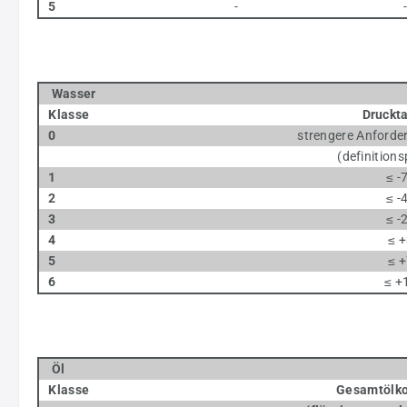
5
-
Wasser
Klasse
Druckt
0
strengere Anforder
(definitionspflic
1
≤ -
2
≤ -
3
≤ -
4
≤ +
5
≤ +
6
≤ +
Öl
Klasse
Gesamtölko