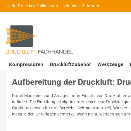
Ihr Druckluft-Onlineshop – seit über 15 Jahren
 Hauptinhalt springen
Zur Suche springen
Zur Hauptnavigation springen
Kompressoren
Druckluftzubehör
Werkzeuge
Aufbereitung der Druckluft: Dr
Damit Maschinen und Anlagen unter Einsatz von Druckluft zuve
definiert. Die Einteilung erfolgt in unterschiedliche Druckluftq
Qualitätsklassen für drei Bereiche: Schmutz(partikel), Wasser und
meist in den Unterlagen vermerkt. Wenn nicht, wenden sich am be