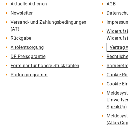
Aktuelle Aktionen
AGB
Newsletter
Datensch
Versand- und Zahlungsbedingungen
Impressu
(AT)
Widerrufs
Rückgabe
Widerrufs
Altölentsorgung
Vertrag 
DF Preisgarantie
Rechtlich
Formular für höhere Stückzahlen
Barrierefr
Partnerprogramm
Cookie-Ric
Cookie-Ei
Meldesyst
Umweltver
SpeakUp)
Meldesyst
(Atlas Co