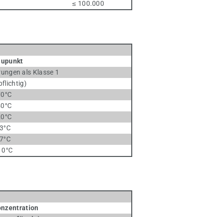
-
≤ 100.000
aupunkt
ungen als Klasse 1
htig)
70°C
40°C
20°C
3°C
7°C
10°C
nzentration