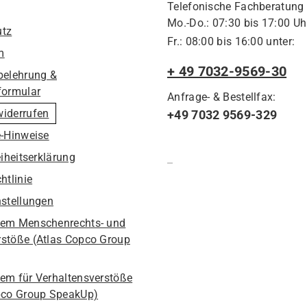
Telefonische Fachberatung
Mo.-Do.: 07:30 bis 17:00 Uh
utz
Fr.: 08:00 bis 16:00 unter:
m
+ 49 7032-9569-30
belehrung &
formular
Anfrage- & Bestellfax:
widerrufen
+49 7032 9569-329
e-Hinweise
eiheitserklärung
htlinie
nstellungen
em Menschenrechts- und
stöße (Atlas Copco Group
em für Verhaltensverstöße
pco Group SpeakUp)