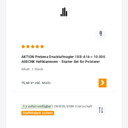
Durchschnittliche Bewertung von 5 von 5 Sternen
AKTION Prebena Druckluftnagler 1XR-A16 + 10.000
A08CNK Heftklammern - Starter-Set für Polsterer
Inhalt:
1 Stück
75,60 €*
inkl. MwSt.
1 x sofort verfügbar
Staffelrabatt sichern