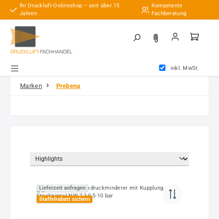
Ihr Druckluft-Onlineshop – seit über 15
Kompetente
Zum Hauptinhalt springen
Jahren
Fachberatung
inkl. MwSt.
Marken
Prebena
Lieferzeit anfragen
Staffelrabatt sichern