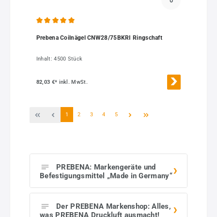
Durchschnittliche Bewertung von 5 von 5 Sternen
Prebena Coilnägel CNW28/75BKRI Ringschaft
Inhalt:
4500 Stück
82,03 €*
inkl. MwSt.
Seite
Seite
Seite
Seite
Seite
1
2
3
4
5
PREBENA: Markengeräte und
Befestigungsmittel „Made in Germany“
Der PREBENA Markenshop: Alles,
was PREBENA Druckluft ausmacht!