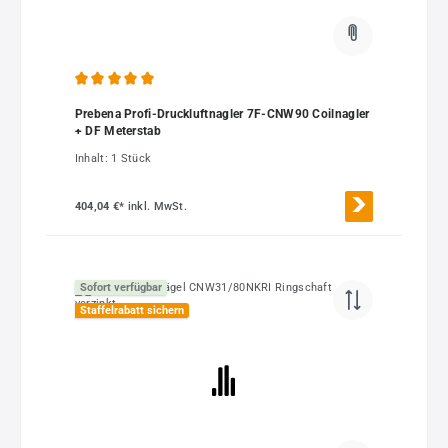
Durchschnittliche Bewertung von 5 von 5 Sternen
Prebena Profi-Druckluftnagler 7F-CNW90 Coilnagler
+ DF Meterstab
Inhalt:
1 Stück
404,04 €*
inkl. MwSt.
Sofort verfügbar
Staffelrabatt sichern