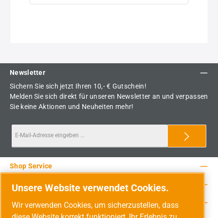
Newsletter
Sichern Sie sich jetzt Ihren 10,- € Gutschein!
Melden Sie sich direkt für unseren Newsletter an und verpassen
Sie keine Aktionen und Neuheiten mehr!
Shop Service
Rechtliche Hinweise
Unsere Website verwendet Cookies.
Service-Hotline
Wir verwenden Cookies, um sicherzustellen, dass
diese Website korrekt funktioniert, Ihr Erlebnis zu