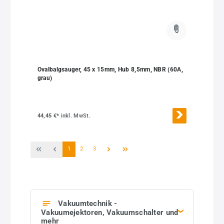
Ovalbalgsauger, 45 x 15mm, Hub 8,5mm, NBR (60A,
grau)
44,45 €*
inkl. MwSt.
Seite
Seite
Seite
1
2
3
Vakuumtechnik -
Vakuumejektoren, Vakuumschalter und
mehr