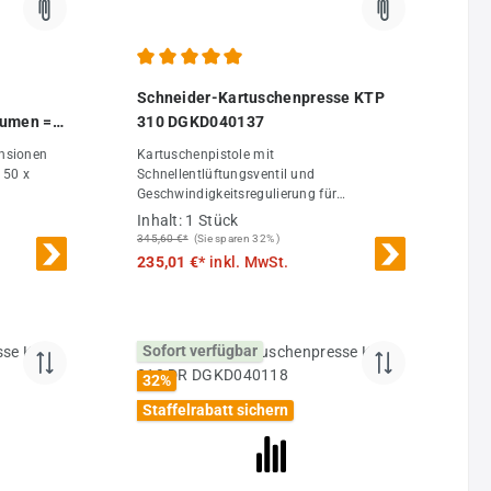
Durchschnittliche Bewertung von 5 von 5 Sternen
Schneider-Kartuschenpresse KTP
lumen =
310 DGKD040137
10 - 400
ensionen
Kartuschenpistole mit
 50 x
Schnellentlüftungsventil und
Geschwindigkeitsregulierung für
en - ml):
handelsübliche 310 ml Kunststoff-
Inhalt:
1 Stück
hpegel
Kartuschen. Schneider Kartuschenpistolen
345,60 €*
(Sie sparen 32% )
mit 3
bei DF Druckluft-Fachhandel.
235,01 €*
inkl. MwSt.
 7,4 mm;
Sofort verfügbar
32
%
Staffelrabatt sichern