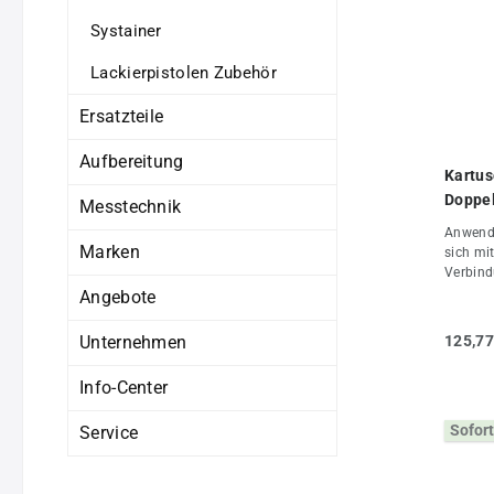
Systainer
Lackierpistolen Zubehör
Ersatzteile
Aufbereitung
Kartus
Doppel
Messtechnik
26745
Anwendung: 2 K Strukturk
Marken
sich mi
Verbind
wechsel
Angebote
Mischun
Kompone
Unternehmen
125,77
Mischer
Kartusc
Info-Center
Mischer
verwend
Sofort
Service