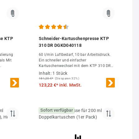
 von 5 von 5 Sternen
Durchschnittliche Bewertung von 4.6 von 5 Sterne
se KTP
Schneider-Kartuschenpresse KTP
310 DR DGKD040118
ulierung
60 l/min Luftbedarf, 10 bar Arbeitsdruck.
als Mit
Ein schneller und einfacher
Kartuschenwechsel mit dem KTP 310 DR
hindern
von Schneider - Schneider
Inhalt:
1 Stück
t für ein
Kartuschenpistole bei DF Druckluft-
181,20 €*
(Sie sparen 32% )
nium- und
Fachhandel
123,22 €*
inkl. MwSt.
tel bis
ptimale
richtiges
Sofort verfügbar
hindern
t für ein
iv
schnellen