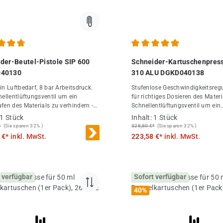
chnittliche Bewertung von 4.67 von 5 Sternen
Durchschnittliche Bewertung
der-Beutel-Pistole SIP 600
Schneider-Kartuschenpres
40130
310 ALU DGKD040138
in Luftbedarf, 8 bar Arbeitsdruck.
Stufenlose Geschwindigkeitsreg
nellentlüftungsventil um ein
für richtiges Dosieren des Materi
fen des Materials zu verhindern -
Schnellentlüftungsventil um ein
r Beutel-Pistole bei DF Druckluft-
Nachlaufen des Materials zu ver
1 Stück
Inhalt:
1 Stück
ndel
Kartuschenhalter drehbar gelager
*
(Sie sparen 32% )
328,80 €*
(Sie sparen 32% )
einfacheres Arbeiten Für Alumi
 €*
inkl. MwSt.
223,58 €*
inkl. MwSt.
Kunststoff-Kartuschen sowie Beu
310 ml Mit Teleskopkolben für o
Materialführung Stufenlose
Geschwindigkeitsregulierung für 
 verfügbar
Sofort verfügbar
Dosieren des Materials Mit
Schnellentlüftungsventil um ein
40
%
Nachlaufen des Materials zu ver
Kartuschenhalter drehbar gelager
einfacheres Arbeiten Mit qualitat
hochwertigem Grobgewinde für 