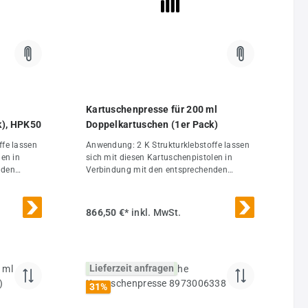
el
8 bar
Kartuschenpresse für 200 ml
k), HPK50
Doppelkartuschen (1er Pack)
Anwendung: 2 K Strukturklebstoffe lassen
len in
sich mit diesen Kartuschenpistolen in
nden
Verbindung mit den entsprechenden
ichtigen
wechselbaren Mischerdüsen im richtigen
. Die
Mischungsverhältnis ausbringen. Die
er
Komponeneten werden erst in der
866,50 €*
inkl. MwSt.
die
Mischerdüse vermischt, sodass die
Kartusche nach Austausch der
orgänge
Mischerdüse für weitere Klebevorgänge
verwendet werden kann.
Lieferzeit anfragen
31
%