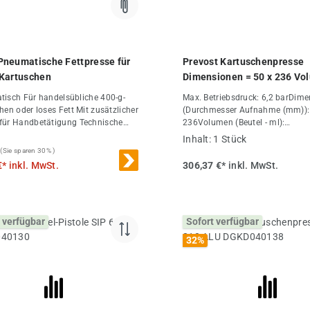
neumatische Fettpresse für
Prevost Kartuschenpresse
Kartuschen
Dimensionen = 50 x 236 Vo
310 Fassungsvermögen = 3
lsübliche 400-g-
Max. Betriebsdruck: 6,2 barDim
der loses Fett Mit zusätzlicher
(Durchmesser Aufnahme (mm)):
 Handbetätigung Technische
236Volumen (Beutel - ml):
310Fassungsvermögen (Kartusch
Inhalt:
1 Stück
Arbeitsdruck 2-10 bar
310 - 400IG BSPT: R 1/4Geräusc
(Sie sparen 30% )
(dB(A)): 91Anschluss: Lieferung 
€*
inkl. MwSt.
306,37 €*
inkl. MwSt.
Nippeln: ISO 6150B; Europäisch
ARO 210
 verfügbar
Sofort verfügbar
32
%