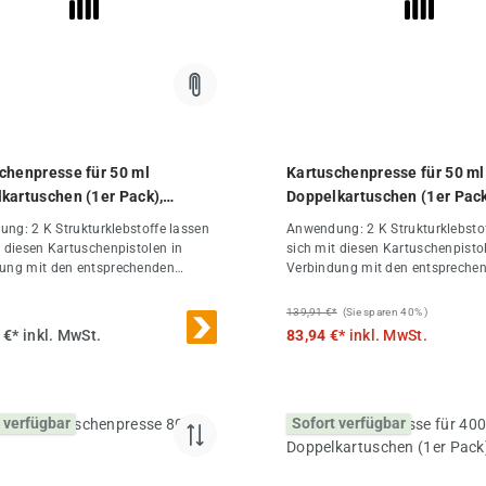
und einfachen Kartuschenwechs
Technische Daten Luftbedarf 100 l/min
Gewicht 0,98 kg Arbeitsdruck 
chenpresse für 50 ml
Kartuschenpresse für 50 ml
kartuschen (1er Pack),
Doppelkartuschen (1er Pac
2
lebstoffe lassen
Anwendung: 2 K Strukturklebstoffe lassen
t diesen Kartuschenpistolen in
sich mit diesen Kartuschenpisto
ung mit den entsprechenden
Verbindung mit den entspreche
baren Mischerdüsen im richtigen
wechselbaren Mischerdüsen im r
gsverhältnis ausbringen. Die
Mischungsverhältnis ausbringen
139,91 €*
(Sie sparen 40% )
neten werden erst in der
Komponeneten werden erst in d
 €*
inkl. MwSt.
83,94 €*
inkl. MwSt.
düse vermischt, sodass die
Mischerdüse vermischt, sodass 
he nach Austausch der
Kartusche nach Austausch der
düse für weitere Klebevorgänge
Mischerdüse für weitere Klebev
et werden kann.
verwendet werden kann.
 verfügbar
Sofort verfügbar