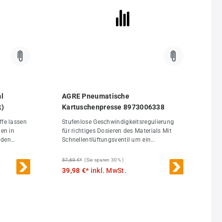
ml
AGRE Pneumatische
k)
Kartuschenpresse 8973006338
Stufenlose Geschwindigkeitsregulierung
len in
für richtiges Dosieren des Materials Mit
nden
Schnellentlüftungsventil um ein
ichtigen
Nachlaufen des Materials zu verhindern
. Die
Kartuschenhalter drehbar gelagert für ein
57,60 €*
(Sie sparen 30% )
er
einfacheres Arbeiten Für handelsübliche
39,98 €*
inkl. MwSt.
die
310-ml-Kunststoff-Kartuschen Stufenlose
Geschwindigkeitsregulierung für richtiges
orgänge
Dosieren des Materials Mit
Schnellentlüftungsventil um ein
Nachlaufen des Materials zu verhindern
Kartuschenhalter drehbar gelagert für ein