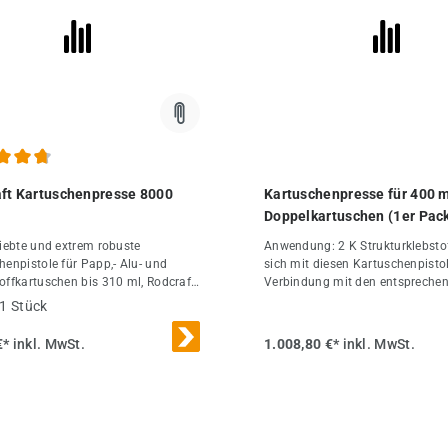
chnittliche Bewertung von 4.8 von 5 Sternen
ft Kartuschenpresse 8000
Kartuschenpresse für 400 
Doppelkartuschen (1er Pac
liebte und extrem robuste
Anwendung: 2 K Strukturklebstoffe lassen
henpistole für Papp,- Alu- und
sich mit diesen Kartuschenpisto
offkartuschen bis 310 ml, Rodcraft
Verbindung mit den entspreche
henpistolen von DF Druckluft-
wechselbaren Mischerdüsen im r
1 Stück
del - die starke Druckluft
Mischungsverhältnis ausbringen
henpistole
Komponeneten werden erst in d
€*
inkl. MwSt.
1.008,80 €*
inkl. MwSt.
Mischerdüse vermischt, sodass 
Kartusche nach Austausch der
Mischerdüse für weitere Klebev
verwendet werden kann.