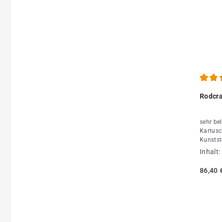
Durchs
Rodcra
sehr be
Kartusc
Kunstst
Kartusc
Inhalt:
Fachhan
Kartusc
86,40 