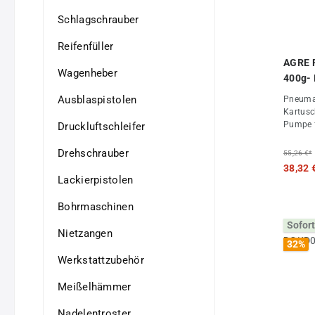
Schlagschrauber
Reifenfüller
AGRE P
Wagenheber
400g- 
Ausblaspistolen
Pneumatisch Für hande
Kartuschen o
Pumpe für
Druckluftschleifer
Daten Luftbedarf 0,6 l/Hub Gewicht 1,40 kg
Drehschrauber
55,26 €*
38,32 
Lackierpistolen
Bohrmaschinen
Sofort
Nietzangen
32
%
Werkstattzubehör
Meißelhämmer
Nadelentroster