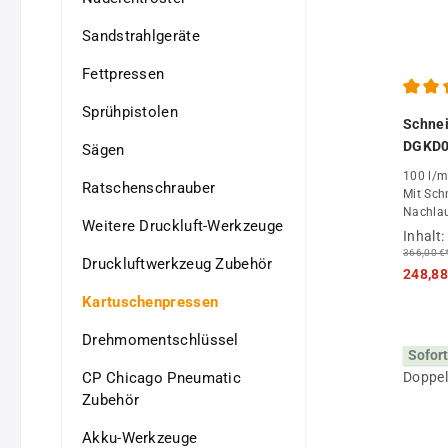
Sandstrahlgeräte
Fettpressen
Durchs
Sprühpistolen
Schnei
DGKD0
Sägen
100 l/m
Ratschenschrauber
Mit Sch
Nachlau
Weitere Druckluft-Werkzeuge
Schneide
Inhalt:
Fachha
366,00 €
Druckluftwerkzeug Zubehör
248,88
Kartuschenpressen
Drehmomentschlüssel
Sofort
CP Chicago Pneumatic
Zubehör
Akku-Werkzeuge