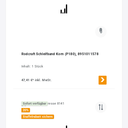
Rodcraft Schleifband Korn (P180), 8951011578
Inhalt:
1 Stück
47,41 €*
inkl. MwSt.
Sofort verfügbar
20
%
Staffelrabatt sichern