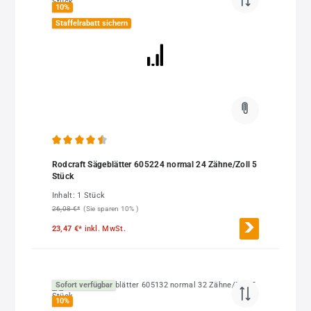
10
%
Staffelrabatt sichern
Durchschnittliche Bewertung von 4.5 von 5 Sternen
Rodcraft Sägeblätter 605224 normal 24 Zähne/Zoll 5
Stück
Inhalt:
1 Stück
26,08 €*
(Sie sparen 10% )
23,47 €*
inkl. MwSt.
Sofort verfügbar
10
%