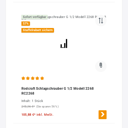
Sofort verfügbar
57
%
Staffelrabatt sichern
Durchschnittliche Bewertung von 5 von 5 Sternen
Rodcraft Schlagschrauber G 1/2 Modell 2268
RC2268
Inhalt:
1 Stück
245,96 €*
(Sie sparen 56% )
105,88 €*
inkl. MwSt.