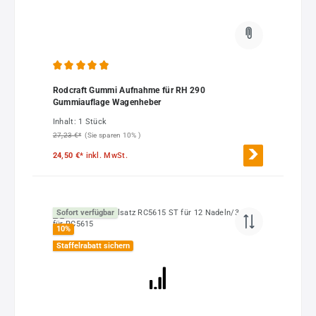
Durchschnittliche Bewertung von 4.93 von 5 Sternen
Rodcraft Gummi Aufnahme für RH 290
Gummiauflage Wagenheber
Inhalt:
1 Stück
27,23 €*
(Sie sparen 10% )
24,50 €*
inkl. MwSt.
Sofort verfügbar
10
%
Staffelrabatt sichern