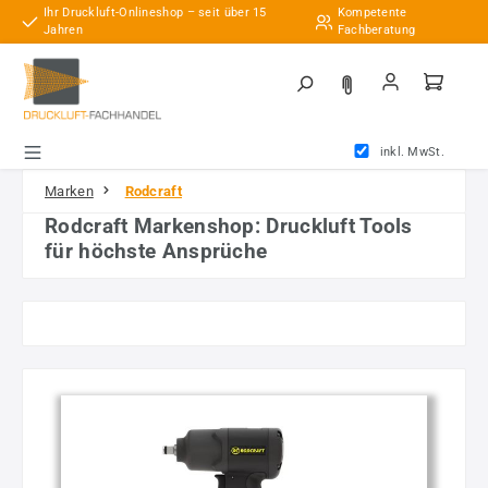
Ihr Druckluft-Onlineshop – seit über 15
Kompetente
Zum Hauptinhalt springen
Jahren
Fachberatung
inkl. MwSt.
Marken
Rodcraft
Rodcraft Markenshop: Druckluft Tools
für höchste Ansprüche