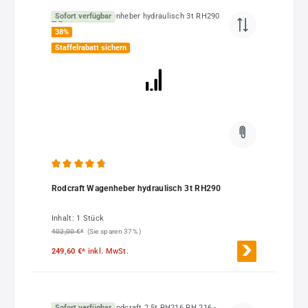
Sofort verfügbar
38
%
Staffelrabatt sichern
Durchschnittliche Bewertung von 4.84 von 5 Sternen
Rodcraft Wagenheber hydraulisch 3t RH290
Inhalt:
1 Stück
402,00 €*
(Sie sparen 37% )
249,60 €*
inkl. MwSt.
Sofort verfügbar