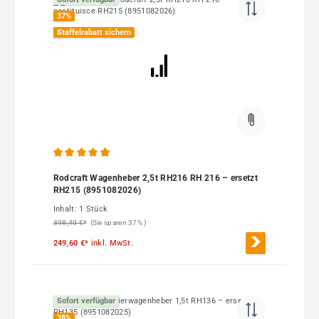
37
%
Staffelrabatt sichern
Durchschnittliche Bewertung von 4.9 von 5 Sternen
Rodcraft Wagenheber 2,5t RH216 RH 216 – ersetzt
RH215 (8951082026)
Inhalt:
1 Stück
398,40 €*
(Sie sparen 37% )
249,60 €*
inkl. MwSt.
Sofort verfügbar
38
%