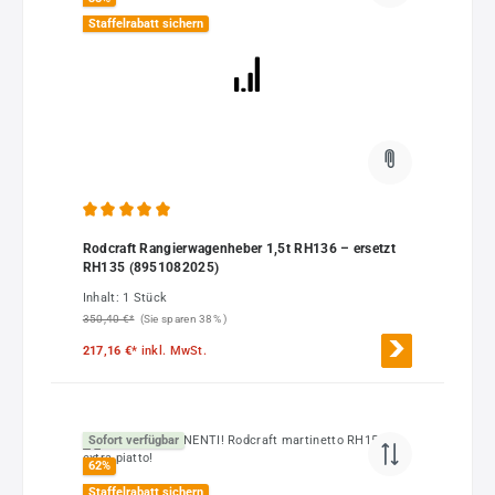
Staffelrabatt sichern
Durchschnittliche Bewertung von 5 von 5 Sternen
Rodcraft Rangierwagenheber 1,5t RH136 – ersetzt
RH135 (8951082025)
Inhalt:
1 Stück
350,40 €*
(Sie sparen 38% )
217,16 €*
inkl. MwSt.
Sofort verfügbar
62
%
Staffelrabatt sichern