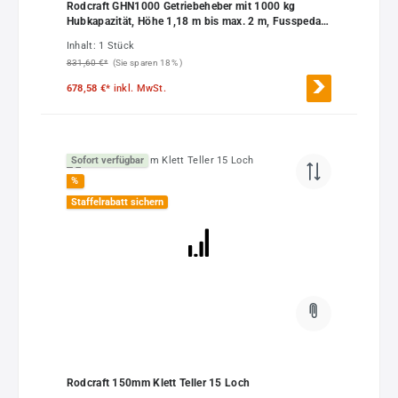
Rodcraft GHN1000 Getriebeheber mit 1000 kg
Hubkapazität, Höhe 1,18 m bis max. 2 m, Fusspedal,
Doppelkolben, Sicherheitsventil, automatisches
Inhalt:
1 Stück
langsames Absenken, Gewicht 48,1 kg
831,60 €*
(Sie sparen 18% )
678,58 €*
inkl. MwSt.
Sofort verfügbar
%
Staffelrabatt sichern
Rodcraft 150mm Klett Teller 15 Loch