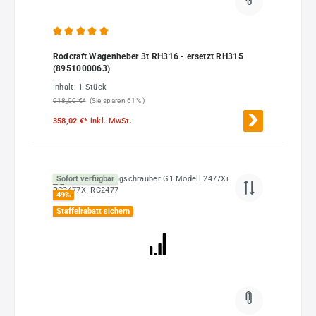
Durchschnittliche Bewertung von 5 von 5 Sternen
Rodcraft Wagenheber 3t RH316 - ersetzt RH315
(8951000063)
Inhalt:
1 Stück
918,00 €*
(Sie sparen 61% )
358,02 €*
inkl. MwSt.
Sofort verfügbar
49
%
Staffelrabatt sichern