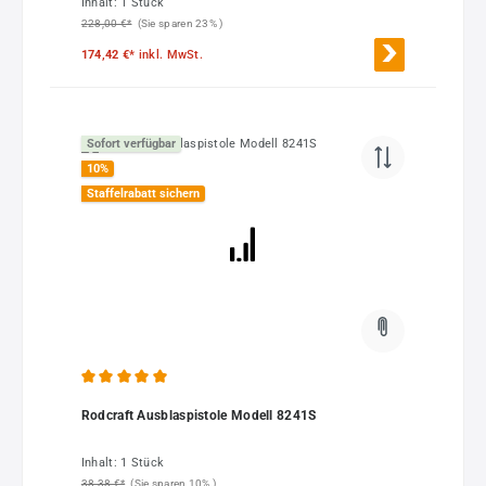
Inhalt:
1 Stück
228,00 €*
(Sie sparen 23% )
174,42 €*
inkl. MwSt.
Sofort verfügbar
10
%
Staffelrabatt sichern
Durchschnittliche Bewertung von 5 von 5 Sternen
Rodcraft Ausblaspistole Modell 8241S
Inhalt:
1 Stück
38,38 €*
(Sie sparen 10% )