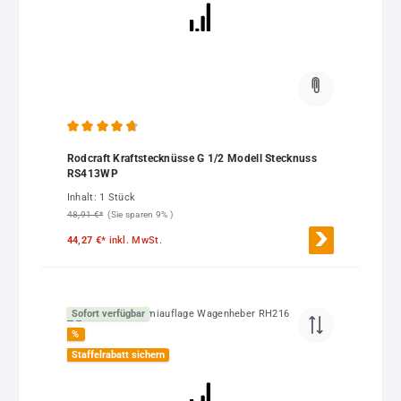
Durchschnittliche Bewertung von 4.87 von 5 Sternen
Rodcraft Kraftstecknüsse G 1/2 Modell Stecknuss
RS413WP
Inhalt:
1 Stück
48,91 €*
(Sie sparen 9% )
44,27 €*
inkl. MwSt.
Sofort verfügbar
%
Staffelrabatt sichern