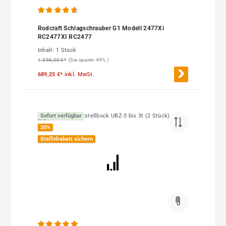
Durchschnittliche Bewertung von 4.75 von 5 Sternen
Rodcraft Schlagschrauber G1 Modell 2477Xi
RC2477XI RC2477
Inhalt:
1 Stück
1.356,00 €*
(Sie sparen 49% )
689,25 €*
inkl. MwSt.
Sofort verfügbar
20
%
Staffelrabatt sichern