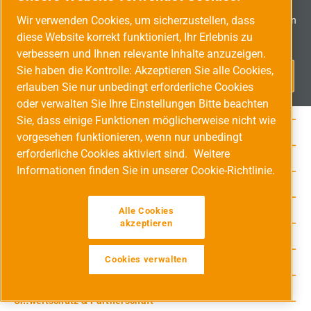
Sichern Sie sich jetzt Ihren 10,- € Gutschein!
Wir verwenden Cookies, um sicherzustellen, dass
Melden Sie sich direkt für unseren Newsletter an und verpassen
Sie keine Aktionen und Neuheiten mehr!
diese Website korrekt funktioniert, Ihr Erlebnis zu
verbessern und Ihnen relevante Inhalte anzuzeigen.
Sie haben die Kontrolle: Akzeptieren Sie alle Cookies,
erlauben Sie nur unbedingt erforderliche Cookies
oder verwalten Sie Ihre Einstellungen Bitte beachten
Shop Service
Sie, dass einige Funktionen möglicherweise nicht wie
vorgesehen funktionieren, wenn nur unbedingt
Rechtliche Hinweise
erforderliche Cookies aktiviert sind.
Weitere
Informationen finden Sie in unserer Cookie-Richtlinie.
Service-Hotline
Unsere Vorteile
Alle Cookies
Versandarten
akzeptieren
Zahlungsarten
Cookies verwalten
Adresse
Werkzeugleiste anzeigen
Umweltschutz & Partnerschaft