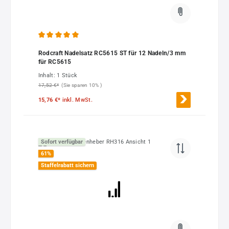
Durchschnittliche Bewertung von 5 von 5 Sternen
Rodcraft Nadelsatz RC5615 ST für 12 Nadeln/3 mm
für RC5615
Inhalt:
1 Stück
17,52 €*
(Sie sparen 10% )
15,76 €*
inkl. MwSt.
Sofort verfügbar
61
%
Staffelrabatt sichern