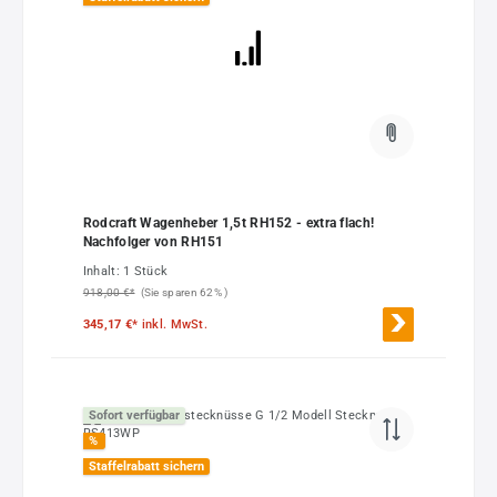
Rodcraft Wagenheber 1,5t RH152 - extra flach!
Nachfolger von RH151
Inhalt:
1 Stück
918,00 €*
(Sie sparen 62% )
345,17 €*
inkl. MwSt.
Sofort verfügbar
%
Staffelrabatt sichern