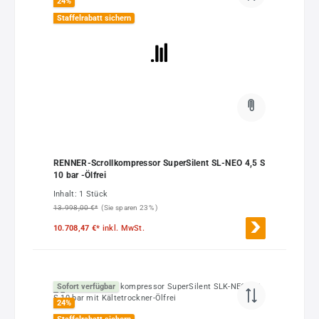
24
%
Staffelrabatt sichern
RENNER-Scrollkompressor SuperSilent SL-NEO 4,5 S
10 bar -Ölfrei
Inhalt:
1 Stück
13.998,00 €*
(Sie sparen 23% )
10.708,47 €*
inkl. MwSt.
Sofort verfügbar
24
%