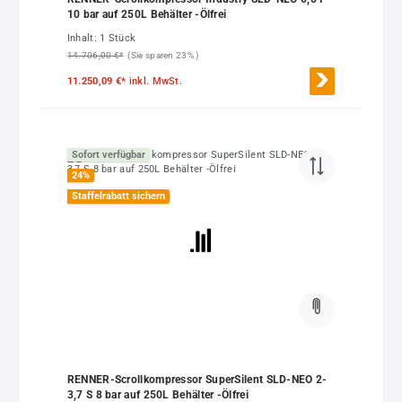
10 bar auf 250L Behälter -Ölfrei
Inhalt:
1 Stück
14.706,00 €*
(Sie sparen 23% )
11.250,09 €*
inkl. MwSt.
Sofort verfügbar
24
%
Staffelrabatt sichern
RENNER-Scrollkompressor SuperSilent SLD-NEO 2-
3,7 S 8 bar auf 250L Behälter -Ölfrei