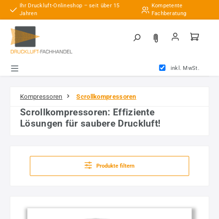
Ihr Druckluft-Onlineshop – seit über 15
Kompetente
Zum Hauptinhalt springen
Jahren
Fachberatung
inkl. MwSt.
Kompressoren
Scrollkompressoren
Scrollkompressoren: Effiziente
Lösungen für saubere Druckluft!
Produkte filtern