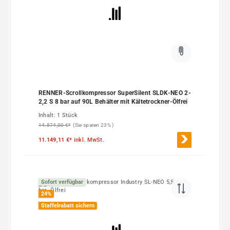
RENNER-Scrollkompressor SuperSilent SLDK-NEO 2-
2,2 S 8 bar auf 90L Behälter mit Kältetrockner-Ölfrei
Inhalt:
1 Stück
14.574,00 €*
(Sie sparen 23% )
11.149,11 €*
inkl. MwSt.
Sofort verfügbar
24
%
Staffelrabatt sichern