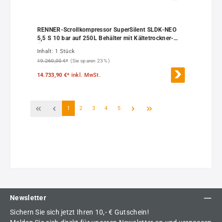
RENNER-Scrollkompressor SuperSilent SLDK-NEO
5,5 S 10 bar auf 250L Behälter mit Kältetrockner-
Ölfrei
Inhalt:
1 Stück
19.260,00 €*
(Sie sparen 23% )
14.733,90 €*
inkl. MwSt.
Seite
Seite
Seite
Seite
Seite
1
2
3
4
5
Newsletter
Sichern Sie sich jetzt Ihren 10,- € Gutschein!