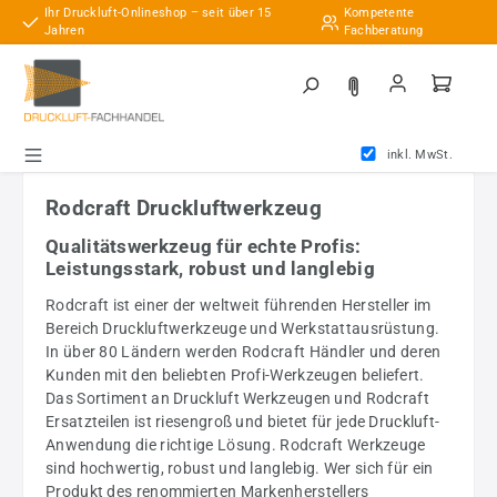
Ihr Druckluft-Onlineshop – seit über 15
Kompetente
Zum Hauptinhalt springen
Jahren
Fachberatung
inkl. MwSt.
Rodcraft Druckluftwerkzeug
Qualitätswerkzeug für echte Profis:
Leistungsstark, robust und langlebig
Rodcraft ist einer der weltweit führenden Hersteller im
Bereich Druckluftwerkzeuge und Werkstattausrüstung.
In über 80 Ländern werden Rodcraft Händler und deren
Kunden mit den beliebten Profi-Werkzeugen beliefert.
Das Sortiment an Druckluft Werkzeugen und Rodcraft
Ersatzteilen ist riesengroß und bietet für jede Druckluft-
Anwendung die richtige Lösung. Rodcraft Werkzeuge
sind hochwertig, robust und langlebig. Wer sich für ein
Produkt des renommierten Markenherstellers