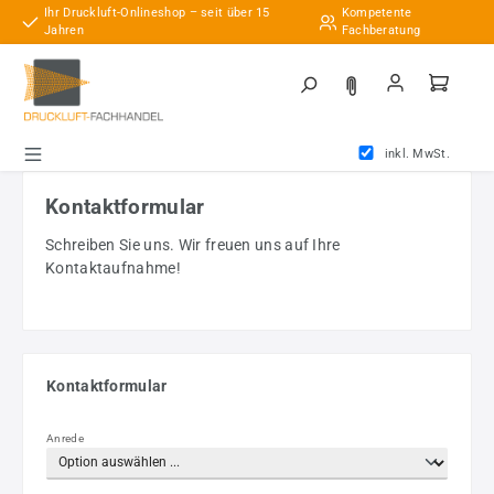
Ihr Druckluft-Onlineshop – seit über 15
Kompetente
Zum Hauptinhalt springen
Jahren
Fachberatung
inkl. MwSt.
Kontaktformular
Schreiben Sie uns. Wir freuen uns auf Ihre
Kontaktaufnahme!
Kontaktformular
Anrede