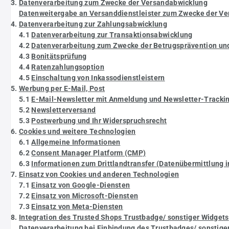
3.
Datenverarbeitung zum Zwecke der Versandabwicklung
Datenweitergabe an Versanddienstleister zum Zwecke der V
4.
Datenverarbeitung zur Zahlungsabwicklung
4.1
Datenverarbeitung zur Transaktionsabwicklung
4.2
Datenverarbeitung zum Zwecke der Betrugsprävention un
4.3
Bonitätsprüfung
4.4
Ratenzahlungsoption
4.5
Einschaltung von Inkassodienstleistern
5.
Werbung per E-Mail, Post
5.1
E-Mail-Newsletter mit Anmeldung und Newsletter-Tracki
5.2
Newsletterversand
5.3
Postwerbung und Ihr Widerspruchsrecht
6.
Cookies und weitere Technologien
6.1
Allgemeine Informationen
6.2
Consent Manager Platform (CMP)
6.3
Informationen zum Drittlandtransfer (Datenübermittlung in
7.
Einsatz von Cookies und anderen Technologien
7.1
Einsatz von Google-Diensten
7.2
Einsatz von Microsoft-Diensten
7.3
Einsatz von Meta-Diensten
8.
Integration des Trusted Shops Trustbadge/ sonstiger Widgets
Datenverarbeitung bei Einbindung des Trustbadges/ sonstige