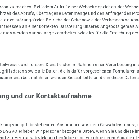
on zu machen. Bei jedem Aufruf einer Webseite speichert der Webserv
hrzeit des Abrufs, übertragene Datenmenge und den anfragenden Prov
g eines störungsfreien Betriebs der Seite sowie der Verbesserung un
eressen an einer korrekten Darstellung unseres Angebots gemäß Art. 
daten werden nur so lange verarbeitet, wie dies für die Erreichung de
teilweise durch unsere Dienstleister im Rahmen einer Verarbeitung i
ugriffsdaten sowie alle Daten, die in dafür vorgesehenen Formularen a
usammenarbeit mit ihnen wenden Sie sich bitte an die in dieser Date
lung und zur Kontaktaufnahme
cklung von ggf. bestehenden Ansprüchen aus dem Gewährleistungs-, 
t. b DSGVO erheben wir personenbezogene Daten, wenn Sie uns diese im 
ingend zur Vertragsabwicklung benötigen und wir ohne deren Angabe di