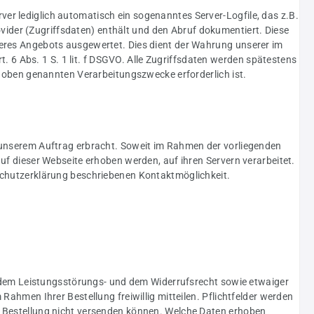
er lediglich automatisch ein sogenanntes Server-Logfile, das z.B.
ider (Zugriffsdaten) enthält und den Abruf dokumentiert. Diese
seres Angebots ausgewertet. Dies dient der Wahrung unserer im
6 Abs. 1 S. 1 lit. f DSGVO. Alle Zugriffsdaten werden spätestens
r oben genannten Verarbeitungszwecke erforderlich ist.
n unserem Auftrag erbracht. Soweit im Rahmen der vorliegenden
uf dieser Webseite erhoben werden, auf ihren Servern verarbeitet.
nschutzerklärung beschriebenen Kontaktmöglichkeit.
dem Leistungsstörungs- und dem Widerrufsrecht sowie etwaiger
Rahmen Ihrer Bestellung freiwillig mitteilen. Pflichtfelder werden
e Bestellung nicht versenden können. Welche Daten erhoben