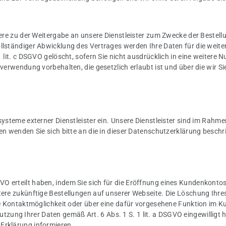
ere zu der Weitergabe an unsere Dienstleister zum Zwecke der Bestell
lständiger Abwicklung des Vertrages werden Ihre Daten für die weite
it. c DSGVO gelöscht, sofern Sie nicht ausdrücklich in eine weitere N
rwendung vorbehalten, die gesetzlich erlaubt ist und über die wir Sie
steme externer Dienstleister ein. Unsere Dienstleister sind im Rahme
n wenden Sie sich bitte an die in dieser Datenschutzerklärung besch
 DSGVO erteilt haben, indem Sie sich für die Eröffnung eines Kundenko
ere zukünftige Bestellungen auf unserer Webseite. Die Löschung Ihre
ene Kontaktmöglichkeit oder über eine dafür vorgesehene Funktion i
e Nutzung Ihrer Daten gemäß Art. 6 Abs. 1 S. 1 lit. a DSGVO eingewill
r Erklärung informieren.