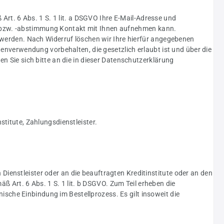
Art. 6 Abs. 1 S. 1 lit. a DSGVO Ihre E-Mail-Adresse und
g bzw. -abstimmung Kontakt mit Ihnen aufnehmen kann.
n werden. Nach Widerruf löschen wir Ihre hierfür angegebenen
tenverwendung vorbehalten, die gesetzlich erlaubt ist und über die
n Sie sich bitte an die in dieser Datenschutzerklärung
titute, Zahlungsdienstleister.
ienstleister oder an die beauftragten Kreditinstitute oder an den
ß Art. 6 Abs. 1 S. 1 lit. b DSGVO. Zum Teil erheben die
nische Einbindung im Bestellprozess. Es gilt insoweit die