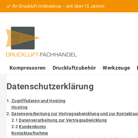
Ihr Druckluft-Onlineshop – seit über 15 Jahren
 Hauptinhalt springen
Zur Suche springen
Zur Hauptnavigation springen
Kompressoren
Druckluftzubehör
Werkzeuge
Datenschutzerklärung
1.
Zugriffsdaten und Hosting
Hosting
2.
Datenverarbeitung zur Vertragsabwicklung und zur Kontakta
2.1
Datenverarbeitung zur Vertragsabwicklung
2.2
Kundenkonto
Kontaktaufnahme