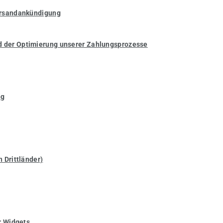
ersandankündigung
d der Optimierung unserer Zahlungsprozesse
ng
 Drittländer)
r Widgets