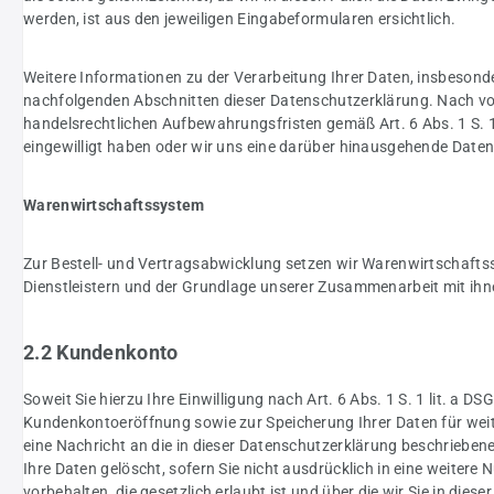
werden, ist aus den jeweiligen Eingabeformularen ersichtlich.
Weitere Informationen zu der Verarbeitung Ihrer Daten, insbesond
nachfolgenden Abschnitten dieser Datenschutzerklärung. Nach vol
handelsrechtlichen Aufbewahrungsfristen gemäß Art. 6 Abs. 1 S. 1 l
eingewilligt haben oder wir uns eine darüber hinausgehende Datenve
Warenwirtschaftssystem
Zur Bestell- und Vertragsabwicklung setzen wir Warenwirtschaftssy
Dienstleistern und der Grundlage unserer Zusammenarbeit mit ihne
2.2 Kundenkonto
Soweit Sie hierzu Ihre Einwilligung nach Art. 6 Abs. 1 S. 1 lit. a
Kundenkontoeröffnung sowie zur Speicherung Ihrer Daten für weit
eine Nachricht an die in dieser Datenschutzerklärung beschrieb
Ihre Daten gelöscht, sofern Sie nicht ausdrücklich in eine weiter
vorbehalten, die gesetzlich erlaubt ist und über die wir Sie in diese