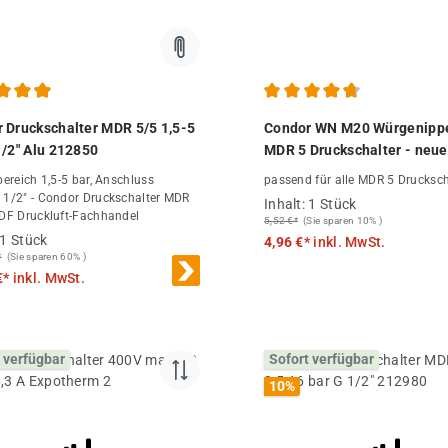
chnittliche Bewertung von 4.91 von 5 Sternen
Durchschnittliche Bewertung
 Druckschalter MDR 5/5 1,5-5
Condor WN M20 Würgenippe
1/2" Alu 212850
MDR 5 Druckschalter - neue
metrisches Gewinde
bereich 1,5-5 bar, Anschluss
passend für alle MDR 5 Drucksch
 1/2" - Condor Druckschalter MDR
Inhalt:
1 Stück
 DF Druckluft-Fachhandel
5,52 €*
(Sie sparen 10% )
1 Stück
4,96 €*
inkl. MwSt.
*
(Sie sparen 60% )
€*
inkl. MwSt.
 verfügbar
Sofort verfügbar
10
%