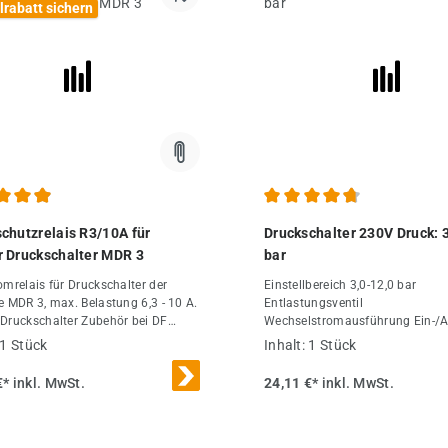
h 600 Schaltstücklebensdauer (AC 3)
lrabatt sichern
Schaltspiele > 1 X 105
Bemessungsbetriebsart (Klasse 
Schaltspiele/ h 120 Temperaturbereich -5°c
bis +80°c Typ "2" NH00 / gl 50 A
Kontaktwerkstoff Silberleg.
chnittliche Bewertung von 4.94 von 5 Sternen
Durchschnittliche Bewertung
chutzrelais R3/10A für
Druckschalter 230V Druck: 
 Druckschalter MDR 3
bar
omrelais für Druckschalter der
Einstellbereich 3,0-12,0 bar
e MDR 3, max. Belastung 6,3 - 10 A.
Entlastungsventil
Druckschalter Zubehör bei DF
Wechselstromausführung Ein-/A
ft-Fachhandel.
Schalter bei DF Druckluft-Fachh
1 Stück
Inhalt:
1 Stück
€*
inkl. MwSt.
24,11 €*
inkl. MwSt.