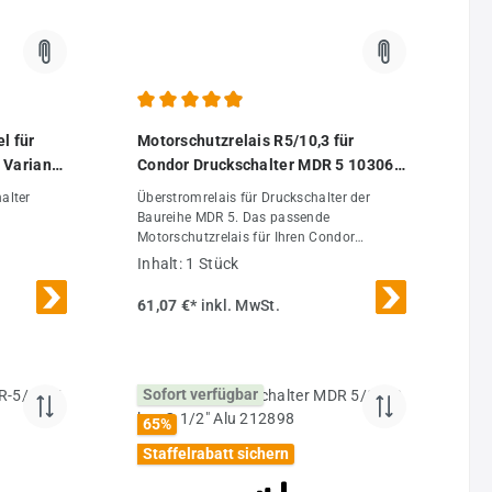
 von 4.79 von 5 Sternen
Durchschnittliche Bewertung von 4.97 von 5 Ster
l für
Motorschutzrelais R5/10,3 für
 Variante
Condor Druckschalter MDR 5 103065
/ 202066
alter
Überstromrelais für Druckschalter der
Baureihe MDR 5. Das passende
Motorschutzrelais für Ihren Condor
Druckschalter bei DF Druckluft-
Inhalt:
1 Stück
Fachhandel.
61,07 €*
inkl. MwSt.
Sofort verfügbar
65
%
Staffelrabatt sichern