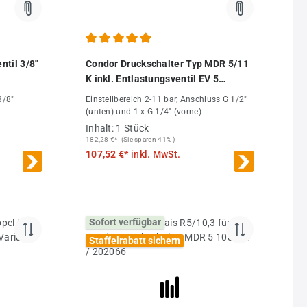
 von 5 von 5 Sternen
Durchschnittliche Bewertung von 4.94 von 5 Ster
ntil 3/8"
Condor Druckschalter Typ MDR 5/11
K inkl. Entlastungsventil EV 5
103059
3/8"
Einstellbereich 2-11 bar, Anschluss G 1/2"
(unten) und 1 x G 1/4" (vorne)
Inhalt:
1 Stück
182,28 €*
(Sie sparen 41% )
107,52 €*
inkl. MwSt.
Sofort verfügbar
Staffelrabatt sichern