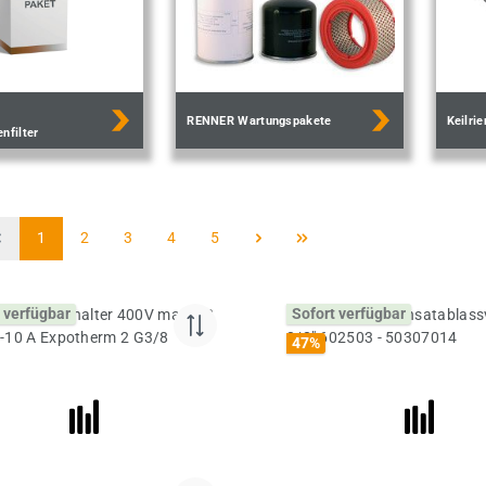
RENNER Wartungspakete
Keilri
nfilter
Seite
Seite
Seite
Seite
Seite
1
2
3
4
5
 verfügbar
Sofort verfügbar
47
%