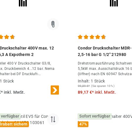
chnittliche Bewertung von 4.81 von 5 Sternen
Durchschnittliche Bewertung
ruckschalter 400V max. 12
Condor Druckschalter MDR
6,3 A Expotherm 2
2,5-16 bar G 1/2" 212980
eller 400 V Druckschalter G3/8,
Drehstromausführung Schaltvermögen
x. Druckbereich 4...12 bar. Nema
5,5kW max. Ausschaltdruck 16 bar 3-polig
halter bei DF Druckluft-
(öffner) nach EN 60947 Schutzart IP 54
del.
mit Ein-/Ausschalt­ mechanik
1 Stück
Inhalt:
1 Stück
Flanschmaterial=Aluminium Dr
99,09 €*
(Sie sparen 10% )
Der Condor-Druckschalter ist z
€*
inkl. MwSt.
89,17 €*
inkl. MwSt.
Zeitpunkt seiner Entwicklung un
Fertigung nach geltenden, aner
Regeln der Technik gebaut und gi
betriebssicher. Es können jedoc
 verfügbar
Sofort verfügbar
Druckschalter Gefahren ausgeh
dieser von nicht fachgerecht
lrabatt sichern
47
%
ausgebildetem Personal, unsa