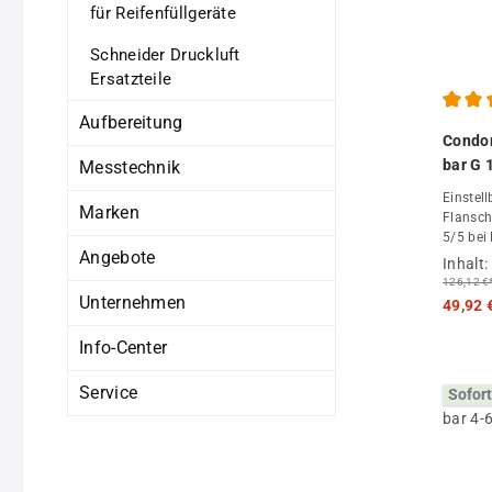
für Reifenfüllgeräte
Schneider Druckluft
Ersatzteile
Aufbereitung
Durchs
Condor
bar G 
Messtechnik
Einstell
Marken
Flansch
5/5 bei
Angebote
Inhalt:
126,12 €
Unternehmen
49,92 
Info-Center
Service
Sofort