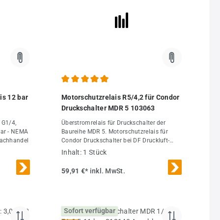
verwendet
ormationen
orschriften
schalter
euerung
von Pumpen
eit des
 zwingend
ang
 von 4.88 von 5 Sternen
Durchschnittliche Bewertung von 5 von 5 Sternen
is 12 bar
Motorschutzrelais R5/4,2 für Condor
Druckschalter MDR 5 103063
 G1/4,
Überstromrelais für Druckschalter der
bar - NEMA
Baureihe MDR 5. Motorschutzrelais für
) Ue
Fachhandel
Condor Druckschalter bei DF Druckluft-
3~) 2,5
Fachhandel.
Inhalt:
1 Stück
Ui 500
59,91 €*
inkl. MwSt.
Sofort verfügbar
altspiele/