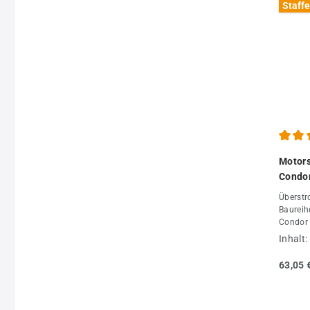
Staffe
Durchs
Motors
Condor
Überstr
Baureih
Condor 
Drucklu
Inhalt:
63,05 