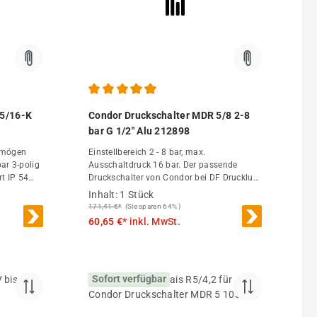
 von 4.86 von 5 Sternen
Durchschnittliche Bewertung von 4.92 von 5 Ster
-5/16-K
Condor Druckschalter MDR 5/8 2-8
bar G 1/2" Alu 212898
Einstellbereich 2 - 8 bar, max.
Ausschaltdruck 16 bar. Der passende
Druckschalter von Condor bei DF Druckluft-
Fachhandel.
Inhalt:
1 Stück
uckguss
171,41 €*
(Sie sparen 64% )
um
60,65 €*
inkl. MwSt.
d
kannten
lt als
h vom
Sofort verfügbar
en, wenn
chgemäß