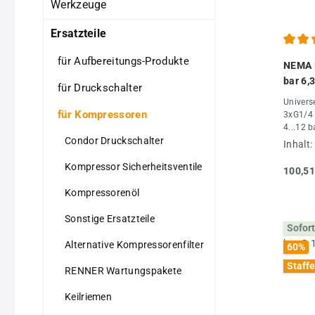
Werkzeuge
Ersatzteile
Durchs
für Aufbereitungs-Produkte
NEMA D
bar 6,
für Druckschalter
Univers
für Kompressoren
3xG1/4 
4...12 
Condor Druckschalter
Drucklu
Inhalt:
Kompressor Sicherheitsventile
100,51
Kompressorenöl
Sonstige Ersatzteile
Sofort
Alternative Kompressorenfilter
60
%
Staffe
RENNER Wartungspakete
Keilriemen