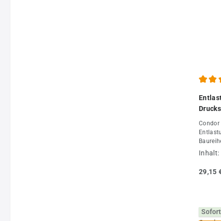
Durchs
Entlas
Drucks
Condor 
Entlast
Baureih
Fachhan
Inhalt:
29,15 
Sofort