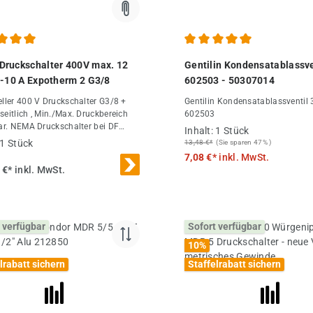
chnittliche Bewertung von 5 von 5 Sternen
Durchschnittliche Bewertung
ruckschalter 400V max. 12
Gentilin Kondensatablassve
3-10 A Expotherm 2 G3/8
602503 - 50307014
eller 400 V Druckschalter G3/8 +
Gentilin Kondensatablassventil 
seitlich , Min./Max. Druckbereich
602503
bar. NEMA Druckschalter bei DF
Inhalt:
1 Stück
ft-Fachhandel.
1 Stück
13,48 €*
(Sie sparen 47% )
7,08 €*
inkl. MwSt.
 €*
inkl. MwSt.
 verfügbar
Sofort verfügbar
10
%
lrabatt sichern
Staffelrabatt sichern