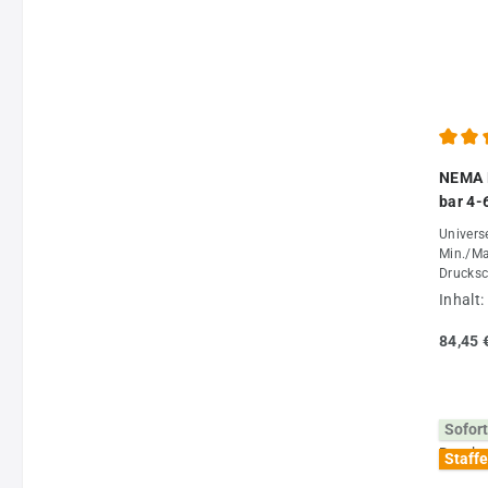
Durchs
NEMA D
bar 4-
Univers
Min./Ma
Drucksc
Fachhan
Inhalt:
84,45 
Sofort
Staffe