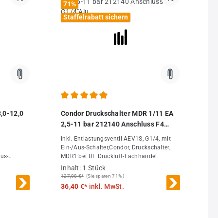
71
%
Staffelrabatt sichern
120)
 von 4.86 von 5 Sternen
Durchschnittliche Bewertung von 4.89 von 5 Ster
3,0-12,0
Condor Druckschalter MDR 1/11 EA
2,5-11 bar 212140 Anschluss F4
G1/4"Alu
inkl. Entlastungsventil AEV1S, G1/4, mit
Ein-/Aus-Schalter,Condor, Druckschalter,
us-
MDR1 bei DF Druckluft-Fachhandel
andel
Inhalt:
1 Stück
127,08 €*
(Sie sparen 71% )
36,40 €*
inkl. MwSt.