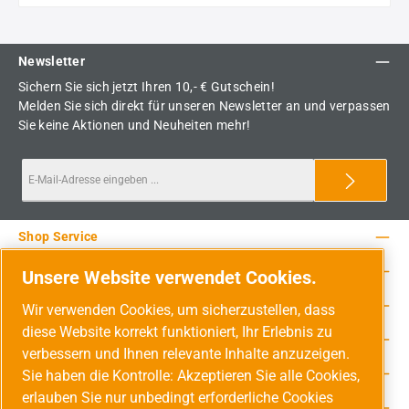
Newsletter
Sichern Sie sich jetzt Ihren 10,- € Gutschein!
Melden Sie sich direkt für unseren Newsletter an und verpassen
Sie keine Aktionen und Neuheiten mehr!
Shop Service
Rechtliche Hinweise
Unsere Website verwendet Cookies.
Service-Hotline
Wir verwenden Cookies, um sicherzustellen, dass
diese Website korrekt funktioniert, Ihr Erlebnis zu
Unsere Vorteile
verbessern und Ihnen relevante Inhalte anzuzeigen.
Versandarten
Sie haben die Kontrolle: Akzeptieren Sie alle Cookies,
erlauben Sie nur unbedingt erforderliche Cookies
Zahlungsarten