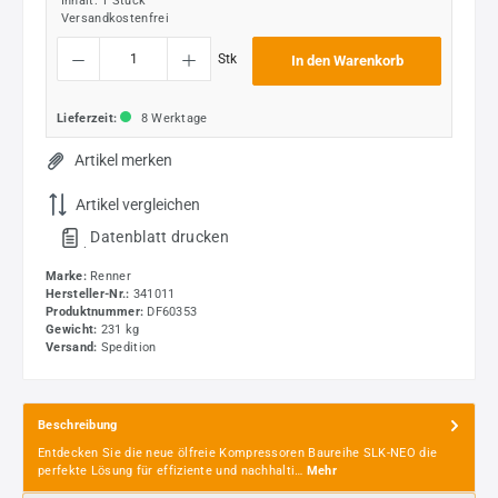
Inhalt:
1 Stück
Versandkostenfrei
Produkt Anzahl: Gib den gewünschten Wert ein oder benutze die Schaltflächen um die
Stk
In den Warenkorb
Lieferzeit:
8 Werktage
Artikel merken
Artikel vergleichen
Datenblatt drucken
.
Marke:
Renner
Hersteller-Nr.:
341011
Produktnummer:
DF60353
Gewicht:
231 kg
Versand:
Spedition
Beschreibung
Entdecken Sie die neue ölfreie Kompressoren Baureihe SLK-NEO die
perfekte Lösung für effiziente und nachhalti…
Mehr