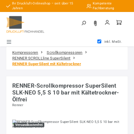
Ihr Druckluft-Onlineshop – seit über 15
Kompetente
Zum Hauptinhalt springen
Jahren
Fachberatung
inkl. MwSt.
Kompressoren
Scrollkompressoren
RENNER SCROLLline SuperSilent
RENNER SuperSilent mit Kältetrockner
RENNER-Scrollkompressor SuperSilent
SLK-NEO 5,5 S 10 bar mit Kältetrockner-
Ölfrei
Renner
Bildergalerie überspringen
Versandkostenfrei