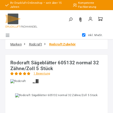
Ihr Druckluft-Onlineshop – seit über 15
Kompetente
Zum Hauptinhalt springen
Jahren
Fachberatung
inkl. MwSt.
Marken
Rodcraft
Rodcraft Zubehör
Rodcraft Sägeblätter 605132 normal 32
Zähne/Zoll 5 Stück
1 Bewertung
Durchschnittliche Bewertung von 5 von 5 Sternen
Bildergalerie überspringen