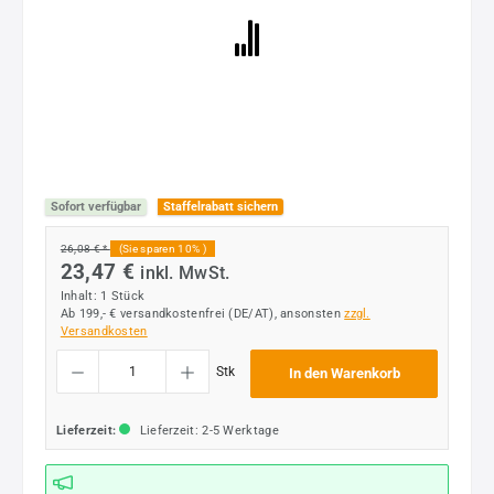
Sofort verfügbar
Staffelrabatt sichern
26,08 € *
(Sie sparen 10% )
23,47 €
inkl. MwSt.
Inhalt:
1 Stück
Ab 199,- € versandkostenfrei (DE/AT), ansonsten
zzgl.
Versandkosten
Produkt Anzahl: Gib den gewünschten Wert ein oder benutze die Schaltflächen um die
Stk
In den Warenkorb
Lieferzeit:
Lieferzeit: 2-5 Werktage