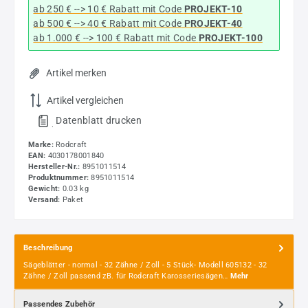
ab 250 € --> 10 € Rabatt mit Code
PROJEKT-10
ab 500 € --> 40 € Rabatt
mit Code
PROJEKT-40
ab 1.000 € --> 100 € Rabatt mit Code
PROJEKT-100
Artikel merken
Artikel vergleichen
Datenblatt drucken
.
Marke:
Rodcraft
EAN:
4030178001840
Hersteller-Nr.:
8951011514
Produktnummer:
8951011514
Gewicht:
0.03 kg
Versand:
Paket
Beschreibung
Sägeblätter - normal - 32 Zähne / Zoll - 5 Stück- Modell 605132 - 32
Zähne / Zoll passend zB. für Rodcraft Karosseriesägen…
Mehr
Passendes Zubehör