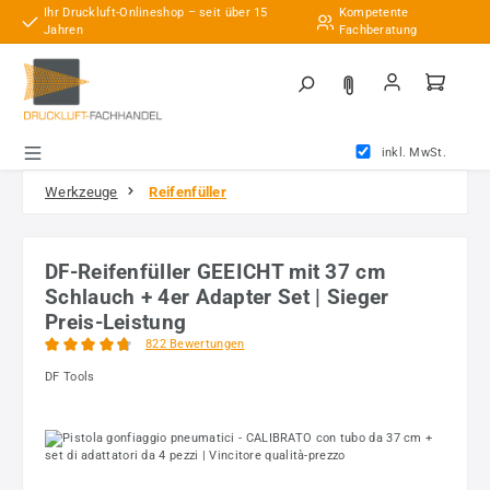
Ihr Druckluft-Onlineshop – seit über 15
Kompetente
Zum Hauptinhalt springen
Jahren
Fachberatung
inkl. MwSt.
Werkzeuge
Reifenfüller
DF-Reifenfüller GEEICHT mit 37 cm
Schlauch + 4er Adapter Set | Sieger
Preis-Leistung
822 Bewertungen
Durchschnittliche Bewertung von 4.84 von 5 Sternen
DF Tools
Bildergalerie überspringen