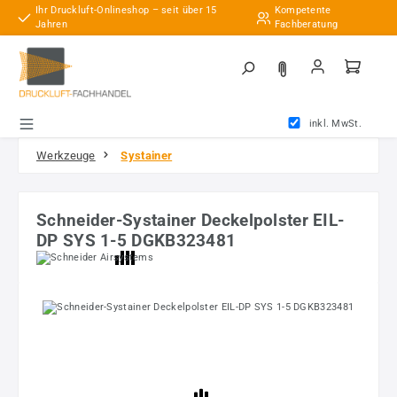
Ihr Druckluft-Onlineshop – seit über 15
Kompetente
Zum Hauptinhalt springen
Jahren
Fachberatung
inkl. MwSt.
Werkzeuge
Systainer
Schneider-Systainer Deckelpolster EIL-
DP SYS 1-5 DGKB323481
Bildergalerie überspringen