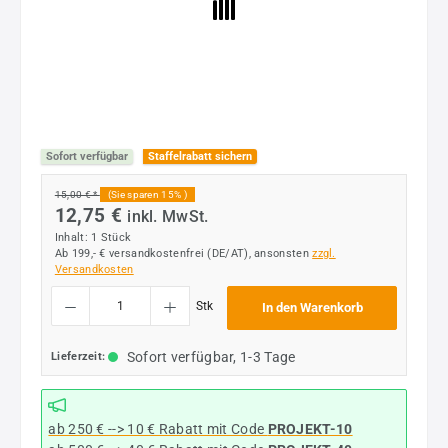
Sofort verfügbar
Staffelrabatt sichern
15,00 € *
(Sie sparen 15% )
12,75 €
inkl. MwSt.
Inhalt:
1 Stück
Ab 199,- € versandkostenfrei (DE/AT), ansonsten
zzgl.
Versandkosten
Produkt Anzahl: Gib den gewünschten Wert ein oder benutze die Schaltflächen um die
Stk
In den Warenkorb
Sofort verfügbar, 1-3 Tage
Lieferzeit:
ab 250 € --> 10 € Rabatt mit Code
PROJEKT-10