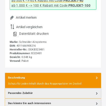
ab 500 € --> 40 € Rabatt
mit Code
PROJEKT-40
ab 1.000 € --> 100 € Rabatt mit Code
PROJEKT-100
Artikel merken
Artikel vergleichen
Datenblatt drucken
.
Marke:
Schneider Airsystems
EAN:
4011666908216
Hersteller-Nr.:
DGKB323481
Produktnummer:
B323481
Gewicht:
0.048 kg
Versand:
Paket
Beschreibung
Schutz für jeden Inhalt durch das Noppenpolster im Deckel
Passendes Zubehör
Das könnte Sie auch interessieren