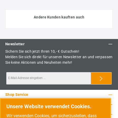
Andere Kunden kauften auch
Newsletter
Sichern Sie sich jetzt Ihren 10,- € Gutschein!
Melden Sie sich direkt für unseren Newsletter an und verpassen
Sie keine Aktionen und Neuheiten mehr!
Shop Service
Rechtliche Hinweise
Unsere Website verwendet Cookies.
Service-Hotline
Wir verwenden Cookies, um sicherzustellen, dass