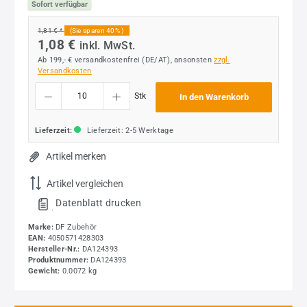
Sofort verfügbar
1,81 € *
(Sie sparen 40% )
1,08 €
inkl. MwSt.
Ab 199,- € versandkostenfrei (DE/AT), ansonsten
zzgl.
Versandkosten
Produkt Anzahl: Gib den gewünschten Wert ein oder benutze die Schaltflächen um die
Stk
In den Warenkorb
Lieferzeit:
Lieferzeit: 2-5 Werktage
Artikel merken
Artikel vergleichen
Datenblatt drucken
.
Marke:
DF Zubehör
EAN:
4050571428303
Hersteller-Nr.:
DA124393
Produktnummer:
DA124393
Gewicht:
0.0072 kg