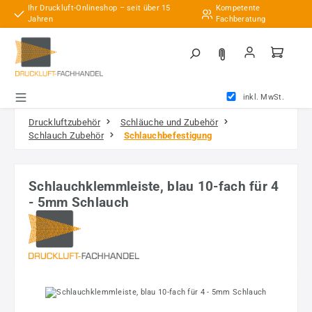
Ihr Druckluft-Onlineshop – seit über 15
Kompetente
Zum Hauptinhalt springen
Jahren
Fachberatung
inkl. MwSt.
Druckluftzubehör
Schläuche und Zubehör
Schlauch Zubehör
Schlauchbefestigung
Schlauchklemmleiste, blau 10-fach für 4
- 5mm Schlauch
Bildergalerie überspringen